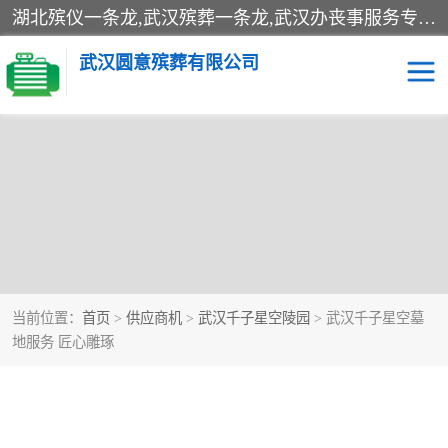
湖北殡仪一条龙,武汉殡葬一条龙,武汉办丧事服务专理红白佛事、病人临终关怀、医院或家中老人去世穿寿衣、灵车遗体接运、殡仪馆告别厅预约、办理火葬场手续、民俗丧事策划、遗体告别仪式、民俗礼仪服务、殡葬礼仪策划、陵园墓位导购、寺庙塔位择吉、往生功德策划、民俗功德策划、异地殡葬礼仪服务、异地骨灰接送返乡
武汉圆意殡葬有限公司
当前位置：
首页
>
供应商机
>
武汉千子星空陵园
> 武汉千子星空墓
地服务 匠心雕琢