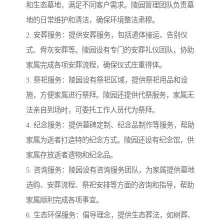
和生态墓地，满足不同客户需求。陵园管理团队负责墓
地的日常维护和清洁，确保环境整洁肃穆。
2. 安葬服务：提供安葬服务，包括遗体接运、告别仪
式、骨灰安葬等。陵园设有专门的安葬礼仪团队，协助
家属完成各项安葬流程，确保仪式庄重得体。
3. 祭祀服务：陵园设有祭祀区域，提供祭祀用品和设
施，方便家属进行祭拜。陵园还提供代祭服务，家属无
法亲自到场时，可委托工作人员代为祭拜。
4. 纪念服务：提供墓碑定制、纪念品制作等服务，帮助
家属为逝者打造特的纪念方式。陵园还设有纪念馆，供
家属存放逝者遗物和纪念品。
5. 咨询服务：陵园设有咨询服务团队，为家属提供墓地
选购、安葬流程、祭祀安排等方面的咨询和指导，帮助
家属顺利完成各项事宜。
6. 生态环保服务：倡导理念，提供生态葬法，如树葬、