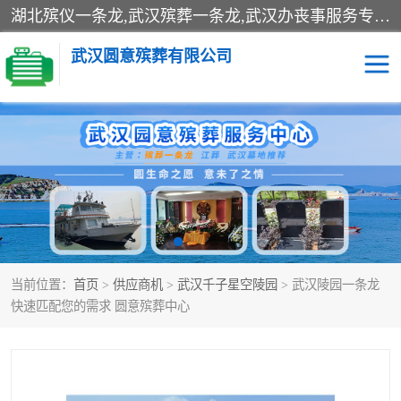
湖北殡仪一条龙,武汉殡葬一条龙,武汉办丧事服务专理红白佛事、病人临终关怀、医院或家中老人去世穿寿衣、灵车遗体接运、殡仪馆告别厅预约、办理火葬场手续、民俗丧事策划、遗体告别仪式、民俗礼仪服务、殡葬礼仪策划、陵园墓位导购、寺庙塔位择吉、往生功德策划、民俗功德策划、异地殡葬礼仪服务、异地骨灰接送返乡
武汉圆意殡葬有限公司
殡葬一条龙服务
江葬一条龙服务
武汉锦辉天堂文化园
仙鹤湖湿地公园
长乐园陵园
万福净土陵园
当前位置：
首页
>
供应商机
>
武汉千子星空陵园
> 武汉陵园一条龙
武汉市阳逻九龙宫陵园
石门峰人文纪念园
快速匹配您的需求 圆意殡葬中心
武汉千子星空陵园