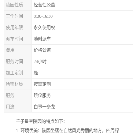
陵园性质
经营性公墓
工作时间
8:30-16:30
使用年限
永久使用权
派车时间
随时派车
费用
价格公道
服务时间
24小时
加工定制
是
所需材质
按需定制
服务
殡仪服务
用途
白事一条龙
千子星空陵园的特点如下：
1. 环境优美：陵园坐落在自然风光秀丽的地方，四周绿