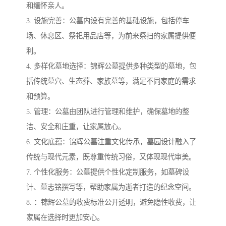
和缅怀亲人。
3. 设施完善：公墓内设有完善的基础设施，包括停车
场、休息区、祭祀用品店等，为前来祭扫的家属提供便
利。
4. 多样化墓地选择：锦辉公墓提供多种类型的墓地，包
括传统墓穴、生态葬、家族墓等，满足不同家庭的需求
和预算。
5. 管理：公墓由团队进行管理和维护，确保墓地的整
洁、安全和庄重，让家属放心。
6. 文化底蕴：锦辉公墓注重文化传承，墓园设计融入了
传统与现代元素，既尊重传统习俗，又体现现代审美。
7. 个性化服务：公墓提供个性化定制服务，如墓碑设
计、墓志铭撰写等，帮助家属为逝者打造的纪念空间。
8. ：锦辉公墓的收费标准公开透明，避免隐性收费，让
家属在选择时更加安心。