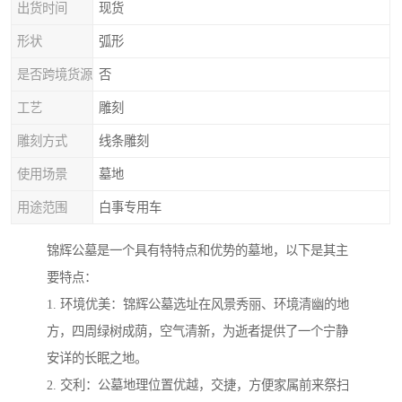
出货时间
现货
形状
弧形
是否跨境货源
否
工艺
雕刻
雕刻方式
线条雕刻
使用场景
墓地
用途范围
白事专用车
锦辉公墓是一个具有特特点和优势的墓地，以下是其主
要特点：
1. 环境优美：锦辉公墓选址在风景秀丽、环境清幽的地
方，四周绿树成荫，空气清新，为逝者提供了一个宁静
安详的长眠之地。
2. 交利：公墓地理位置优越，交捷，方便家属前来祭扫