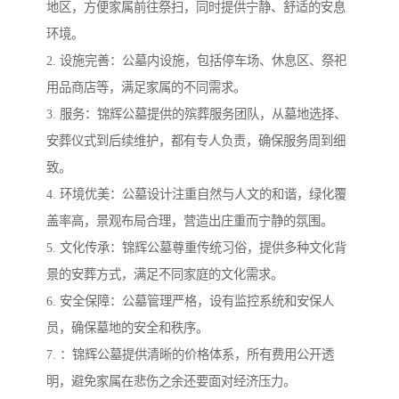
地区，方便家属前往祭扫，同时提供宁静、舒适的安息
环境。
2. 设施完善：公墓内设施，包括停车场、休息区、祭祀
用品商店等，满足家属的不同需求。
3. 服务：锦辉公墓提供的殡葬服务团队，从墓地选择、
安葬仪式到后续维护，都有专人负责，确保服务周到细
致。
4. 环境优美：公墓设计注重自然与人文的和谐，绿化覆
盖率高，景观布局合理，营造出庄重而宁静的氛围。
5. 文化传承：锦辉公墓尊重传统习俗，提供多种文化背
景的安葬方式，满足不同家庭的文化需求。
6. 安全保障：公墓管理严格，设有监控系统和安保人
员，确保墓地的安全和秩序。
7. ：锦辉公墓提供清晰的价格体系，所有费用公开透
明，避免家属在悲伤之余还要面对经济压力。