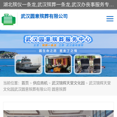
湖北殡仪一条龙,武汉殡葬一条龙,武汉办丧事服务专理红白佛事、病人临终关怀、医院或家中老人去世穿寿衣、灵车遗体接运、殡仪馆告别厅预约、办理火葬场手续、民俗丧事策划、遗体告别仪式、民俗礼仪服务、殡葬礼仪策划、陵园墓位导购、寺庙塔位择吉、往生功德策划、民俗功德策划、异地殡葬礼仪服务、异地骨灰接送返乡
武汉圆意殡葬有限公司
殡葬一条龙服务
江葬一条龙服务
武汉锦辉天堂文化园
仙鹤湖湿地公园
长乐园陵园
万福净土陵园
当前位置：
首页
>
供应商机
>
武汉锦辉天堂文化园
> 武汉锦辉天堂
武汉市阳逻九龙宫陵园
石门峰人文纪念园
文化园武汉圆意殡葬有限公司 圆意殡葬
武汉千子星空陵园