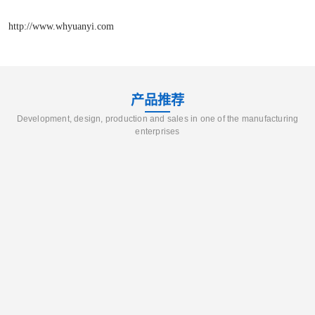
http://www.whyuanyi.com
产品推荐
Development, design, production and sales in one of the manufacturing
enterprises