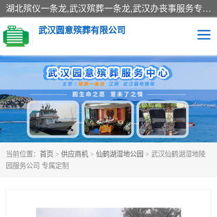
湖北殡仪一条龙,武汉殡葬一条龙,武汉办丧事服务专理红白佛事、病人临终关怀、医院或家中老人去世穿寿衣、灵车遗体接运、殡仪馆告别厅预约、办理火葬场手续、民俗丧事策划、遗体告别仪式、民俗礼仪服务、殡葬礼仪策划、陵园墓位导购、寺庙塔位择吉、往生功德策划、民俗功德策划、异地殡葬礼仪服务、异地骨灰接送返乡
武汉圆意殡葬有限公司
殡葬一条龙服务
江葬一条龙服务
武汉锦辉天堂文化园
仙鹤湖湿地公园
长乐园陵园
万福净土陵园
当前位置：
首页
>
供应商机
>
仙鹤湖湿地公园
> 武汉仙鹤湖湿地陵
武汉市阳逻九龙宫陵园
石门峰人文纪念园
园服务公司 专属定制
武汉千子星空陵园