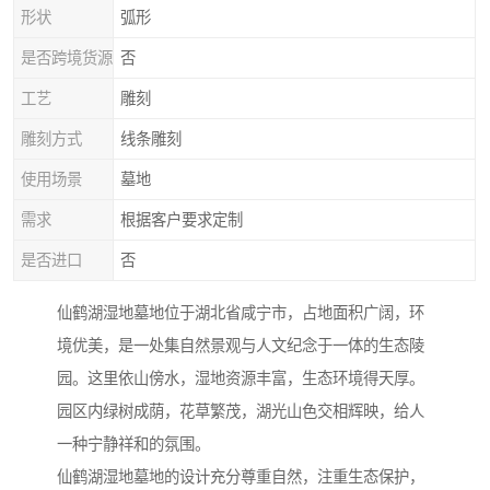
形状
弧形
是否跨境货源
否
工艺
雕刻
雕刻方式
线条雕刻
使用场景
墓地
需求
根据客户要求定制
是否进口
否
仙鹤湖湿地墓地位于湖北省咸宁市，占地面积广阔，环
境优美，是一处集自然景观与人文纪念于一体的生态陵
园。这里依山傍水，湿地资源丰富，生态环境得天厚。
园区内绿树成荫，花草繁茂，湖光山色交相辉映，给人
一种宁静祥和的氛围。
仙鹤湖湿地墓地的设计充分尊重自然，注重生态保护，