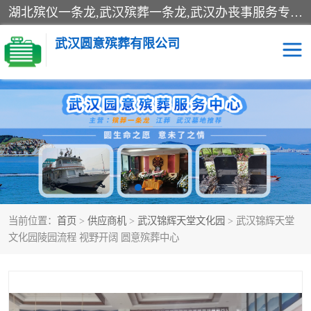
湖北殡仪一条龙,武汉殡葬一条龙,武汉办丧事服务专理红白佛事、病人临终关怀、医院或家中老人去世穿寿衣、灵车遗体接运、殡仪馆告别厅预约、办理火葬场手续、民俗丧事策划、遗体告别仪式、民俗礼仪服务、殡葬礼仪策划、陵园墓位导购、寺庙塔位择吉、往生功德策划、民俗功德策划、异地殡葬礼仪服务、异地骨灰接送返乡
武汉圆意殡葬有限公司
殡葬一条龙服务
江葬一条龙服务
武汉锦辉天堂文化园
仙鹤湖湿地公园
长乐园陵园
万福净土陵园
当前位置：
首页
>
供应商机
>
武汉锦辉天堂文化园
> 武汉锦辉天堂
武汉市阳逻九龙宫陵园
石门峰人文纪念园
文化园陵园流程 视野开阔 圆意殡葬中心
武汉千子星空陵园