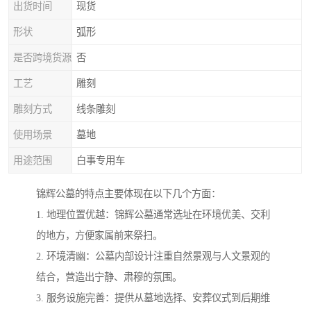
出货时间
现货
形状
弧形
是否跨境货源
否
工艺
雕刻
雕刻方式
线条雕刻
使用场景
墓地
用途范围
白事专用车
锦辉公墓的特点主要体现在以下几个方面：
1. 地理位置优越：锦辉公墓通常选址在环境优美、交利
的地方，方便家属前来祭扫。
2. 环境清幽：公墓内部设计注重自然景观与人文景观的
结合，营造出宁静、肃穆的氛围。
3. 服务设施完善：提供从墓地选择、安葬仪式到后期维