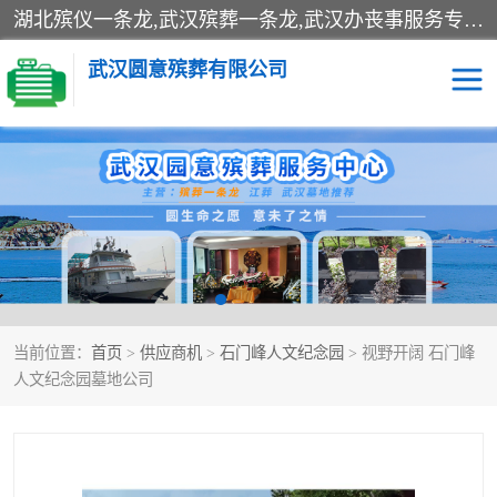
湖北殡仪一条龙,武汉殡葬一条龙,武汉办丧事服务专理红白佛事、病人临终关怀、医院或家中老人去世穿寿衣、灵车遗体接运、殡仪馆告别厅预约、办理火葬场手续、民俗丧事策划、遗体告别仪式、民俗礼仪服务、殡葬礼仪策划、陵园墓位导购、寺庙塔位择吉、往生功德策划、民俗功德策划、异地殡葬礼仪服务、异地骨灰接送返乡
武汉圆意殡葬有限公司
殡葬一条龙服务
江葬一条龙服务
武汉锦辉天堂文化园
仙鹤湖湿地公园
长乐园陵园
万福净土陵园
当前位置：
首页
>
供应商机
>
石门峰人文纪念园
> 视野开阔 石门峰
武汉市阳逻九龙宫陵园
石门峰人文纪念园
人文纪念园墓地公司
武汉千子星空陵园