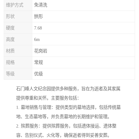
维护方式
免清洗
形状
拱形
硬度
7.68
高度
6m
材质
花岗岩
规格
常规
等级
优级
石门峰人文纪念园提供多种服务，旨在为逝者及其家属
提供尊重和关怀。主要服务包括：
1. 墓地销售与管理：提供类型的墓地选择，包括传统墓
地、生态墓地等，并负责墓地的长期维护和管理。
2. 殡葬服务：提供殡葬服务，包括遗体接运、遗体整
容、告别仪式、火化等，确保逝者得到妥善安葬。