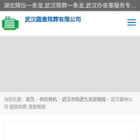
湖北殡仪一条龙,武汉殡葬一条龙,武汉办丧事服务专理红白佛事、病人临终关怀、医院或家中老人去世穿寿衣、灵车遗体接运、殡仪馆告别厅预约、办理火葬场手续、民俗丧事策划、遗体告别仪式、民俗礼仪服务、殡葬礼仪策划、陵园墓位导购、寺庙塔位择吉、往生功德策划、民俗功德策划、异地殡葬礼仪服务、异地骨灰接送返乡
武汉圆意殡葬有限公司
当前位置：
首页
>
供应商机
>
武汉市阳逻九龙宫陵园
> 武汉墓地公
司 圆意殡葬 景致雅致