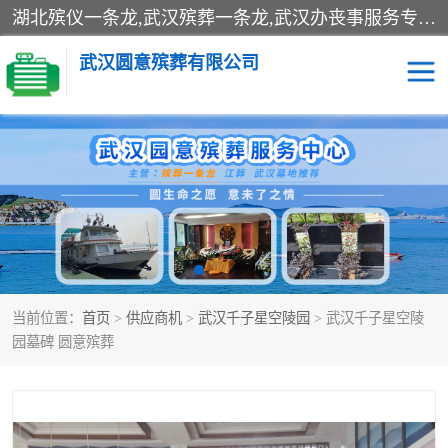
湖北殡仪一条龙,武汉殡葬一条龙,武汉办丧事服务专理红白佛事、病人临终关怀、医院或家中老人去世穿寿衣、灵车遗体接运、殡仪馆告别厅预约、办理火葬场手续、民俗丧事策划、遗体告别仪式、民俗礼仪服务、殡葬礼仪策划、陵园墓位导购、寺庙塔位择吉、往生功德策划、民俗功德策划、异地殡葬礼仪服务、异地骨灰接送返乡
武汉圆意殡葬有限公司
殡葬一条龙服务
江葬一条龙服务
武汉锦辉天堂文化园
仙鹤湖湿地公园
长乐园陵园
万福净土陵园
当前位置：
首页
>
供应商机
>
武汉千子星空陵园
> 武汉千子星空陵
武汉市阳逻九龙宫陵园
石门峰人文纪念园
园墓碑 圆意殡葬
武汉千子星空陵园