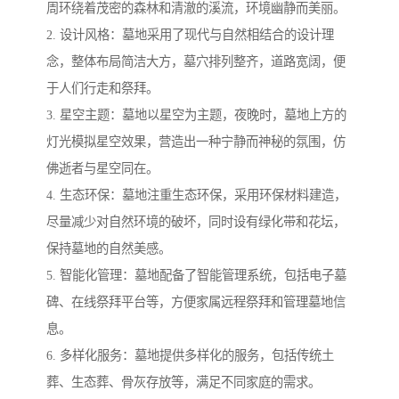
周环绕着茂密的森林和清澈的溪流，环境幽静而美丽。
2. 设计风格：墓地采用了现代与自然相结合的设计理
念，整体布局简洁大方，墓穴排列整齐，道路宽阔，便
于人们行走和祭拜。
3. 星空主题：墓地以星空为主题，夜晚时，墓地上方的
灯光模拟星空效果，营造出一种宁静而神秘的氛围，仿
佛逝者与星空同在。
4. 生态环保：墓地注重生态环保，采用环保材料建造，
尽量减少对自然环境的破坏，同时设有绿化带和花坛，
保持墓地的自然美感。
5. 智能化管理：墓地配备了智能管理系统，包括电子墓
碑、在线祭拜平台等，方便家属远程祭拜和管理墓地信
息。
6. 多样化服务：墓地提供多样化的服务，包括传统土
葬、生态葬、骨灰存放等，满足不同家庭的需求。