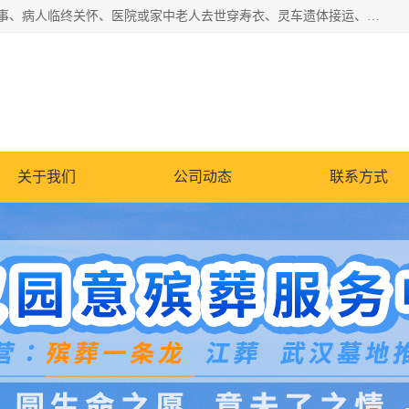
湖北殡仪一条龙,武汉殡葬一条龙,武汉办丧事服务专理红白佛事、病人临终关怀、医院或家中老人去世穿寿衣、灵车遗体接运、殡仪馆告别厅预约、办理火葬场手续、民俗丧事策划、遗体告别仪式、民俗礼仪服务、殡葬礼仪策划、陵园墓位导购、寺庙塔位择吉、往生功德策划、民俗功德策划、异地殡葬礼仪服务、异地骨灰接送返乡
关于我们
公司动态
联系方式