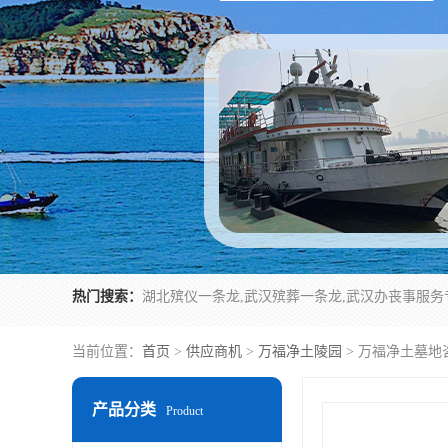
热门搜索：
当前位置：
首页
>
供应商机
>
万福净土陵园
> 万福净土墓地
产品分类
Product