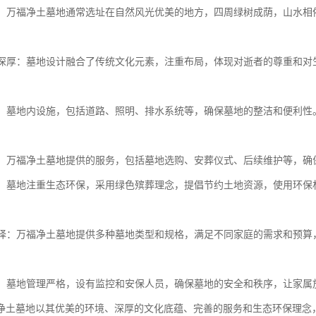
优美：万福净土墓地通常选址在自然风光优美的地方，四周绿树成荫，山水
。
底蕴深厚：墓地设计融合了传统文化元素，注重布局，体现对逝者的尊重和
完善：墓地内设施，包括道路、照明、排水系统等，确保墓地的整洁和便利
周到：万福净土墓地提供的服务，包括墓地选购、安葬仪式、后续维护等，
环保：墓地注重生态环保，采用绿色殡葬理念，提倡节约土地资源，使用环
化选择：万福净土墓地提供多种墓地类型和规格，满足不同家庭的需求和预
保障：墓地管理严格，设有监控和安保人员，确保墓地的安全和秩序，让家属
净土墓地以其优美的环境、深厚的文化底蕴、完善的服务和生态环保理念