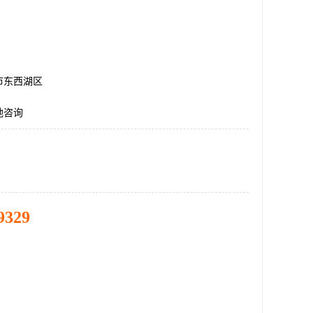
市东西湖区
地咨询
9329