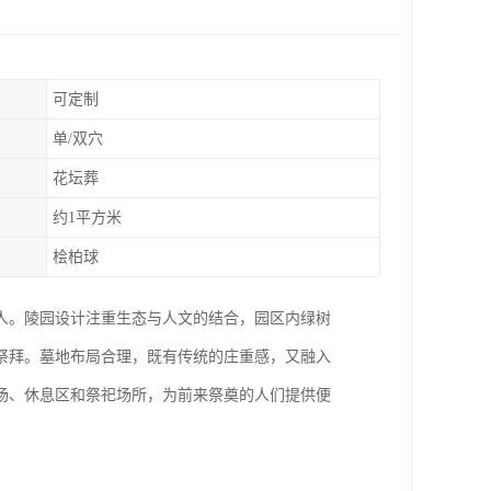
可定制
单/双穴
花坛葬
约1平方米
桧柏球
人。陵园设计注重生态与人文的结合，园区内绿树
祭拜。墓地布局合理，既有传统的庄重感，又融入
场、休息区和祭祀场所，为前来祭奠的人们提供便