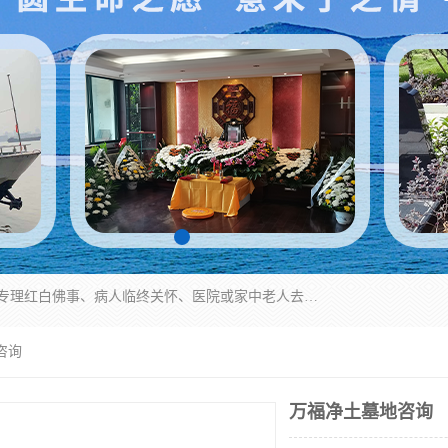
湖北殡仪一条龙,武汉殡葬一条龙,武汉办丧事服务专理红白佛事、病人临终关怀、医院或家中老人去世穿寿衣、灵车遗体接运、殡仪馆告别厅预约、办理火葬场手续、民俗丧事策划、遗体告别仪式、民俗礼仪服务、殡葬礼仪策划、陵园墓位导购、寺庙塔位择吉、往生功德策划、民俗功德策划、异地殡葬礼仪服务、异地骨灰接送返乡
咨询
万福净土墓地咨询