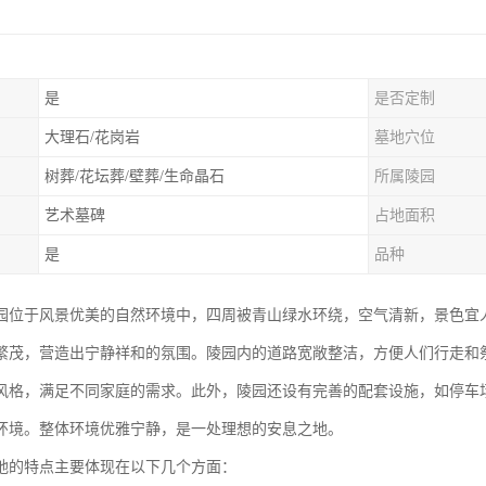
是
是否定制
大理石/花岗岩
墓地穴位
树葬/花坛葬/壁葬/生命晶石
所属陵园
艺术墓碑
占地面积
是
品种
园位于风景优美的自然环境中，四周被青山绿水环绕，空气清新，景色宜
繁茂，营造出宁静祥和的氛围。陵园内的道路宽敞整洁，方便人们行走和
风格，满足不同家庭的需求。此外，陵园还设有完善的配套设施，如停车
环境。整体环境优雅宁静，是一处理想的安息之地。
地的特点主要体现在以下几个方面：