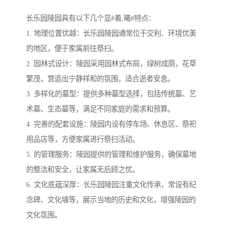
长乐园陵园具有以下几个显#着,曦#特点：
1. 地理位置优越：长乐园陵园通常位于交利、环境优美
的地区，便于家属前往祭扫。
2. 园林式设计：陵园采用园林式布局，绿树成荫，花草
繁茂，营造出宁静祥和的氛围，适合逝者安息。
3. 多样化的墓型：提供多种墓型选择，包括传统墓、艺
术墓、生态墓等，满足不同家庭的需求和预算。
4. 完善的配套设施：陵园内设有停车场、休息区、祭祀
用品店等，方便家属进行祭扫活动。
5. 的管理服务：陵园提供的管理和维护服务，确保墓地
的整洁和安全，让家属无后顾之忧。
6. 文化底蕴深厚：长乐园陵园注重文化传承，常设有纪
念碑、文化墙等，展示当地的历史和文化，增强陵园的
文化氛围。