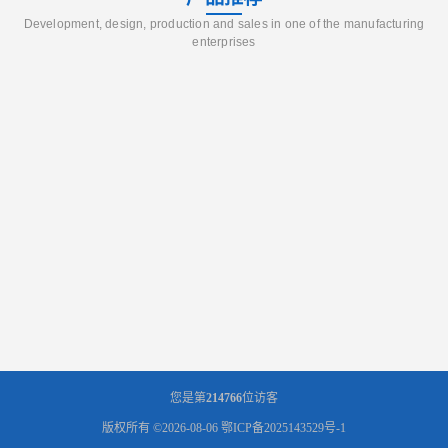
Development, design, production and sales in one of the manufacturing
enterprises
您是第
214766
位访客
版权所有 ©2026-08-06
鄂ICP备2025143529号-1