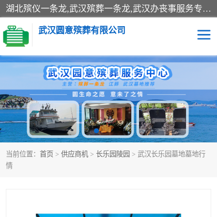
湖北殡仪一条龙,武汉殡葬一条龙,武汉办丧事服务专理红白佛事、病人临终关怀、医院或家中老人去世穿寿衣、灵车遗体接运、殡仪馆告别厅预约、办理火葬场手续、民俗丧事策划、遗体告别仪式、民俗礼仪服务、殡葬礼仪策划、陵园墓位导购、寺庙塔位择吉、往生功德策划、民俗功德策划、异地殡葬礼仪服务、异地骨灰接送返乡
武汉圆意殡葬有限公司
殡葬一条龙服务
江葬一条龙服务
武汉锦辉天堂文化园
仙鹤湖湿地公园
长乐园陵园
万福净土陵园
当前位置：
首页
>
供应商机
>
长乐园陵园
> 武汉长乐园墓地墓地行
武汉市阳逻九龙宫陵园
石门峰人文纪念园
情
武汉千子星空陵园