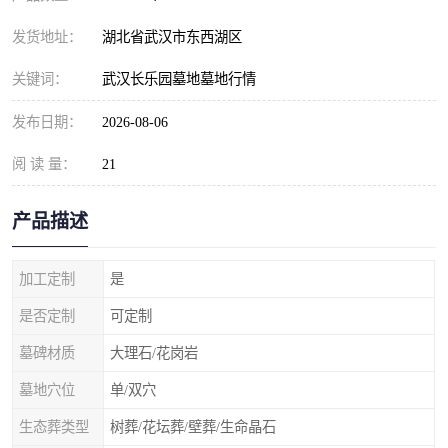
发货地址：
湖北省武汉市东西湖区
关键词：
武汉长乐园墓地墓地行情
发布日期：
2026-08-06
阅 读 量：
21
产品描述
加工定制
是
是否定制
可定制
墓碑材质
大理石/花岗岩
墓地穴位
单/双穴
生态葬类型
树葬/花坛葬/壁葬/生命晶石