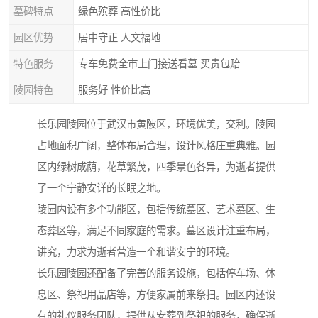
墓碑特点
绿色殡葬 高性价比
园区优势
居中守正 人文福地
特色服务
专车免费全市上门接送看墓 买贵包赔
陵园特色
服务好 性价比高
长乐园陵园位于武汉市黄陂区，环境优美，交利。陵园
占地面积广阔，整体布局合理，设计风格庄重典雅。园
区内绿树成荫，花草繁茂，四季景色各异，为逝者提供
了一个宁静安详的长眠之地。
陵园内设有多个功能区，包括传统墓区、艺术墓区、生
态葬区等，满足不同家庭的需求。墓区设计注重布局，
讲究，力求为逝者营造一个和谐安宁的环境。
长乐园陵园还配备了完善的服务设施，包括停车场、休
息区、祭祀用品店等，方便家属前来祭扫。园区内还设
有的礼仪服务团队，提供从安葬到祭祀的服务，确保逝