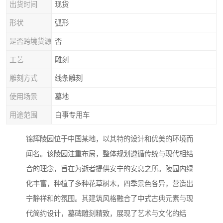
出货时间
现货
形状
弧形
是否跨境货源
否
工艺
雕刻
雕刻方式
线条雕刻
使用场景
墓地
用途范围
白事专用车
锦辉陵园位于中国某地，以其特的设计和优美的环境而
闻名。该陵园注重布局，整体规划遵循传统与现代相结
合的理念，旨在为逝者提供安宁的安息之所。陵园内绿
化丰富，种植了多种花草树木，四季景色各异，营造出
宁静祥和的氛围。其建筑风格融合了中式古典元素与现
代简约设计，墓碑雕刻精致，展现了艺术与文化的结