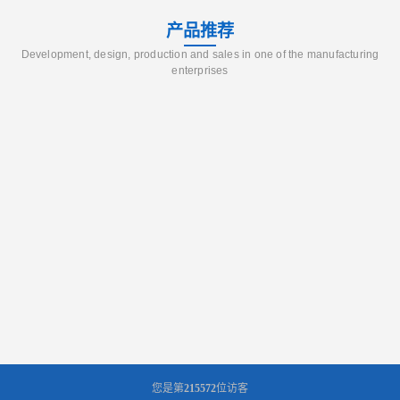
产品推荐
Development, design, production and sales in one of the manufacturing
enterprises
您是第
215572
位访客