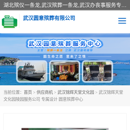
湖北殡仪一条龙,武汉殡葬一条龙,武汉办丧事服务专理红白佛事、病人临终关怀、医院或家中老人去世穿寿衣、灵车遗体接运、殡仪馆告别厅预约、办理火葬场手续、民俗丧事策划、遗体告别仪式、民俗礼仪服务、殡葬礼仪策划、陵园墓位导购、寺庙塔位择吉、往生功德策划、民俗功德策划、异地殡葬礼仪服务、异地骨灰接送返乡
武汉圆意殡葬有限公司
殡葬一条龙服务
江葬一条龙服务
武汉锦辉天堂文化园
仙鹤湖湿地公园
长乐园陵园
万福净土陵园
当前位置：
首页
>
供应商机
>
武汉锦辉天堂文化园
> 武汉锦辉天堂
武汉市阳逻九龙宫陵园
石门峰人文纪念园
文化园陵园服务公司 专属设计 圆意殡葬中心
武汉千子星空陵园