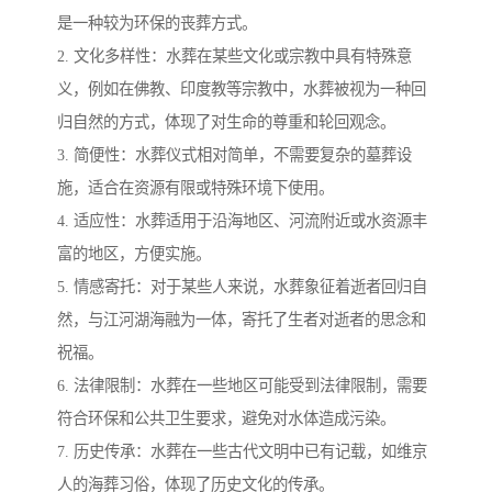
是一种较为环保的丧葬方式。
2. 文化多样性：水葬在某些文化或宗教中具有特殊意
义，例如在佛教、印度教等宗教中，水葬被视为一种回
归自然的方式，体现了对生命的尊重和轮回观念。
3. 简便性：水葬仪式相对简单，不需要复杂的墓葬设
施，适合在资源有限或特殊环境下使用。
4. 适应性：水葬适用于沿海地区、河流附近或水资源丰
富的地区，方便实施。
5. 情感寄托：对于某些人来说，水葬象征着逝者回归自
然，与江河湖海融为一体，寄托了生者对逝者的思念和
祝福。
6. 法律限制：水葬在一些地区可能受到法律限制，需要
符合环保和公共卫生要求，避免对水体造成污染。
7. 历史传承：水葬在一些古代文明中已有记载，如维京
人的海葬习俗，体现了历史文化的传承。