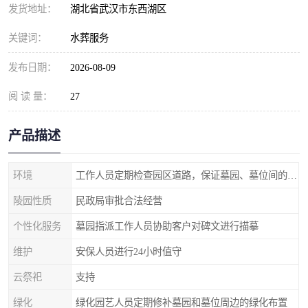
发货地址：
湖北省武汉市东西湖区
关键词：
水葬服务
发布日期：
2026-08-09
阅 读 量：
27
产品描述
环境
工作人员定期检查园区道路，保证墓园、墓位间的道路便捷、平整
陵园性质
民政局审批合法经营
个性化服务
墓园指派工作人员协助客户对碑文进行描摹
维护
安保人员进行24小时值守
云祭祀
支持
绿化
绿化园艺人员定期修补墓园和墓位周边的绿化布置