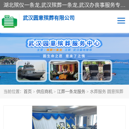
湖北殡仪一条龙,武汉殡葬一条龙,武汉办丧事服务专理红白佛事、病人临终关怀、医院或家中老人去世穿寿衣、灵车遗体接运、殡仪馆告别厅预约、办理火葬场手续、民俗丧事策划、遗体告别仪式、民俗礼仪服务、殡葬礼仪策划、陵园墓位导购、寺庙塔位择吉、往生功德策划、民俗功德策划、异地殡葬礼仪服务、异地骨灰接送返乡
武汉圆意殡葬有限公司
殡葬一条龙服务
江葬一条龙服务
武汉锦辉天堂文化园
仙鹤湖湿地公园
长乐园陵园
万福净土陵园
当前位置：
首页
>
供应商机
>
江葬一条龙服务
> 水葬服务 圆意殡葬
武汉市阳逻九龙宫陵园
石门峰人文纪念园
武汉千子星空陵园