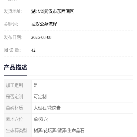
发货地址：
湖北省武汉市东西湖区
关键词：
武汉公墓流程
发布日期：
2026-08-08
阅 读 量：
42
产品描述
加工定制
是
是否定制
可定制
墓碑材质
大理石/花岗岩
墓地穴位
单/双穴
生态葬类型
树葬/花坛葬/壁葬/生命晶石