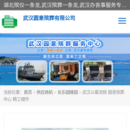
湖北殡仪一条龙,武汉殡葬一条龙,武汉办丧事服务专理红白佛事、病人临终关怀、医院或家中老人去世穿寿衣、灵车遗体接运、殡仪馆告别厅预约、办理火葬场手续、民俗丧事策划、遗体告别仪式、民俗礼仪服务、殡葬礼仪策划、陵园墓位导购、寺庙塔位择吉、往生功德策划、民俗功德策划、异地殡葬礼仪服务、异地骨灰接送返乡
武汉圆意殡葬有限公司
殡葬一条龙服务
江葬一条龙服务
武汉锦辉天堂文化园
仙鹤湖湿地公园
长乐园陵园
万福净土陵园
当前位置：
首页
>
供应商机
>
长乐园陵园
> 武汉公墓流程 圆意殡葬
武汉市阳逻九龙宫陵园
石门峰人文纪念园
中心 精工细作
武汉千子星空陵园