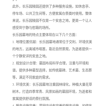
此外，长乐园陵园还提供了多种服务设施，如休息亭、
停车场、公共卫生间等，方便家属在祭奠时使用。整体
来说，长乐园陵园不仅是一个安息之地，更是一个让人
感受到宁静与慰藉的场所。
长乐园墓地的特点主要体现在以下几个方面：
1. 地理位置优越：长乐园墓地通常位于交利、环境优美
的地方，远离城市喧嚣，靠近自然景观，为逝者提供一
个宁静安详的安息之地。
2. 规划设计合理：墓园布局科学合理，注重与环境和
谐，提供多种墓型选择，如传统墓碑、艺术墓、生态葬
等，满足不同家庭的需求。
3. 环境优美：长乐园墓地注重园林绿化，种植大量花草
树木，打造四季常青、风景如画的墓园环境，为逝者和
家属提供舒适的祭扫氛围。
4. 服务设施完善：墓园内设有完善的服务设施，如停车