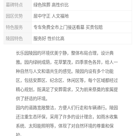
墓碑特点
绿色殡葬 高性价比
园区优势
居中守正 人文福地
特色服务
专车免费全市上门接送看墓 买贵包赔
陵园特色
服务好 性价比高
长乐园陵园的环境优美宁静，整体布局合理，设计典
雅。园内绿树成荫，花草繁茂，四季景色各异，给人一
种自然与人文和谐共生的感觉。陵园内设有多个功能
区，包括安葬区、纪念区、休闲区等，每个区域都经过
精心规划，既满足了安葬需求，又为前来祭奠的家属提
供了舒适的环境。
园内的道路宽敞整洁，方便人们行走和车辆通行。陵园
还注重生态环保，采用了许多的设计理念，如雨水收集
系统、太阳能照明等，体现了对自然环境的尊重和保
护。