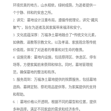
环境优美的地方，山水相依，绿树成荫，为逝者提供一
个宁静、祥和的安息之所。
2. 讲究：墓地设计注重布局，遵循传统理论，讲究“藏风
聚气”，旨在为逝者及其家属带来福泽和安宁。
3. 文化底蕴深厚：万福净土墓地融合了*传统文化元素，
如佛教、道教等宗教文化，以及孝道、家族观念等传统
价值观，体现了对逝者的尊重和对生命的敬畏。
4. 设施完善：墓地内设施，包括祭拜区、休息区、停车
场等，方便家属前来祭拜和悼念。同时，墓地管理规
范，确保墓地的整洁和有序。
5. 服务周到：万福净土墓地提供的殡葬服务，包括墓地
选购、墓碑定制、祭祀用品提供等，为家属提供的支持
和帮助。
6. ：墓地价格公开透明，根据不同的墓型和位置，提供
多种选择，满足不同家庭的需求和经济条件。