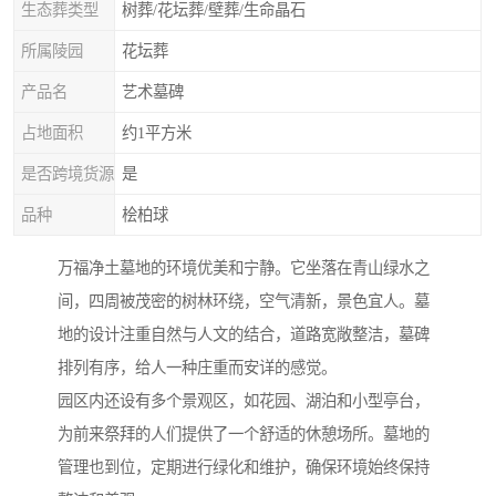
生态葬类型
树葬/花坛葬/壁葬/生命晶石
所属陵园
花坛葬
产品名
艺术墓碑
占地面积
约1平方米
是否跨境货源
是
品种
桧柏球
万福净土墓地的环境优美和宁静。它坐落在青山绿水之
间，四周被茂密的树林环绕，空气清新，景色宜人。墓
地的设计注重自然与人文的结合，道路宽敞整洁，墓碑
排列有序，给人一种庄重而安详的感觉。
园区内还设有多个景观区，如花园、湖泊和小型亭台，
为前来祭拜的人们提供了一个舒适的休憩场所。墓地的
管理也到位，定期进行绿化和维护，确保环境始终保持