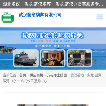
湖北殡仪一条龙,武汉殡葬一条龙,武汉办丧事服务专理红白佛事、病人临终关怀、医院或家中老人去世穿寿衣、灵车遗体接运、殡仪馆告别厅预约、办理火葬场手续、民俗丧事策划、遗体告别仪式、民俗礼仪服务、殡葬礼仪策划、陵园墓位导购、寺庙塔位择吉、往生功德策划、民俗功德策划、异地殡葬礼仪服务、异地骨灰接送返乡
武汉圆意殡葬有限公司
殡葬一条龙服务
江葬一条龙服务
武汉锦辉天堂文化园
仙鹤湖湿地公园
长乐园陵园
万福净土陵园
当前位置：
首页
>
供应商机
>
万福净土陵园
> 武汉墓地一条龙 圆意
武汉市阳逻九龙宫陵园
石门峰人文纪念园
殡葬中心 一站式公墓服务中心
武汉千子星空陵园