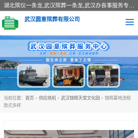
湖北殡仪一条龙,武汉殡葬一条龙,武汉办丧事服务专理红白佛事、病人临终关怀、医院或家中老人去世穿寿衣、灵车遗体接运、殡仪馆告别厅预约、办理火葬场手续、民俗丧事策划、遗体告别仪式、民俗礼仪服务、殡葬礼仪策划、陵园墓位导购、寺庙塔位择吉、往生功德策划、民俗功德策划、异地殡葬礼仪服务、异地骨灰接送返乡
武汉圆意殡葬有限公司
殡葬一条龙服务
江葬一条龙服务
武汉锦辉天堂文化园
仙鹤湖湿地公园
长乐园陵园
万福净土陵园
当前位置：
首页
>
供应商机
>
武汉锦辉天堂文化园
> 锦辉墓地流程
武汉市阳逻九龙宫陵园
石门峰人文纪念园
款式多样
武汉千子星空陵园