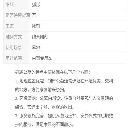
形状
弧形
是否跨境货源
否
工艺
雕刻
雕刻方式
线条雕刻
使用场景
墓地
用途范围
白事专用车
锦辉公墓的特点主要体现在以下几个方面：
1. 地理位置优越：锦辉公墓通常选址在环境优美、交利
的地方，方便家属前来祭扫。
2. 环境清幽：公墓内部设计注重自然景观与人文景观的
结合，营造出宁静、肃穆的氛围。
3. 服务设施完善：提供从墓地选择、安葬仪式到后期维
护的服务，满足家属的不同需求。