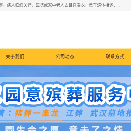
湖北殡仪一条龙,武汉殡葬一条龙,武汉办丧事服务专理红白佛事、病人临终关怀、医院或家中老人去世穿寿衣、灵车遗体接运、殡仪馆告别厅预约、办理火葬场手续、民俗丧事策划、遗体告别仪式、民俗礼仪服务、殡葬礼仪策划、陵园墓位导购、寺庙塔位择吉、往生功德策划、民俗功德策划、异地殡葬礼仪服务、异地骨灰接送返乡
关于我们
公司动态
联系方式