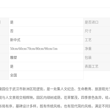
制
是
是否进口
否
尺寸
新中式
工艺
50cm/60cm/70cm/80cm/90cm/1m
净重
雕塑
包装
是
表面工艺
全国
陵园位于武汉市新洲区阳逻街，是一处集人文纪念、生命教育、旅游观光
观与人文景观交相辉映。园区内绿树成荫，花草繁茂，四季景色各异，给
布局有序，墓碑设计多样，既有传统风格，也有现代简约风格，满足不同