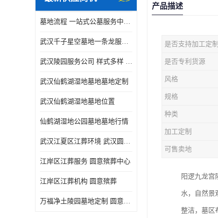
产品描述
墓地流程 一站式公墓服务中心 武汉圆意殡葬有限公司
武汉千子星空墓地一条龙服务 出入顺畅 圆意殡葬
是否支持加工定
武汉陵园服务公司 样式多样 圆意殡葬中心
是否专利货源
风格
武汉仙鹤湖湿地墓地墓地定制
规格
武汉仙鹤湖湿地墓地位置
种类
仙鹤湖湿地公园墓地墓地行情
加工定制
武汉江夏区江葬环境 武汉圆意殡葬有限公司
可售卖地
江岸区江葬服务 圆意殡葬中心
阳逻九龙宫
江岸区江葬机构 圆意殡葬
水，自然景
万福净土陵园墓地定制 圆意殡葬中心
整洁，墓区