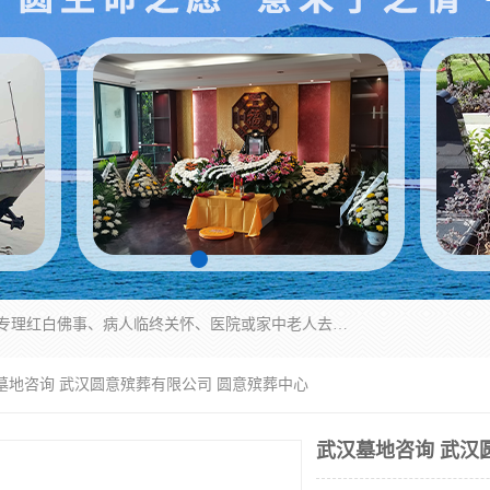
湖北殡仪一条龙,武汉殡葬一条龙,武汉办丧事服务专理红白佛事、病人临终关怀、医院或家中老人去世穿寿衣、灵车遗体接运、殡仪馆告别厅预约、办理火葬场手续、民俗丧事策划、遗体告别仪式、民俗礼仪服务、殡葬礼仪策划、陵园墓位导购、寺庙塔位择吉、往生功德策划、民俗功德策划、异地殡葬礼仪服务、异地骨灰接送返乡
汉墓地咨询 武汉圆意殡葬有限公司 圆意殡葬中心
武汉墓地咨询 武汉