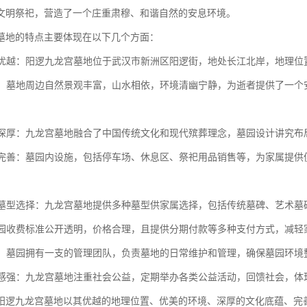
文明祭祀，营造了一个庄重肃穆、和谐自然的安息环境。
墓地的特点主要体现在以下几个方面：
位置优越：阳逻九龙宫墓地位于武汉市新洲区阳逻街，地处长江北岸，地理
优美：墓地周边自然景观丰富，山水相依，环境清幽宁静，为逝者提供了一
。
底蕴深厚：九龙宫墓地融合了中国传统文化和现代殡葬理念，墓园设计讲究
设施完善：墓园内设施，包括停车场、休息区、祭祀用品销售等，为家属提
化的墓型选择：九龙宫墓地提供多种墓型供家属选择，包括传统墓碑、艺术
：墓园收费标准公开透明，价格合理，且提供分期付款等多种支付方式，减轻
团队：墓园拥有一支的管理团队，负责墓地的日常维护和管理，确保墓园环境
责任感强：九龙宫墓地注重社会公益，定期举办各类公益活动，回馈社会，
阳逻九龙宫墓地以其优越的地理位置、优美的环境、深厚的文化底蕴、完