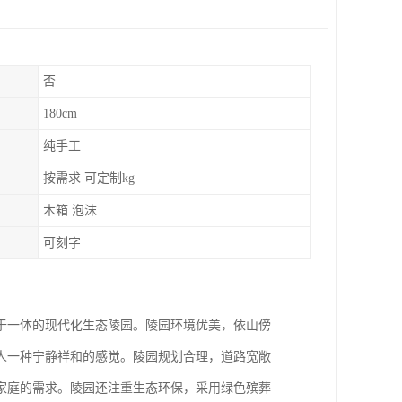
否
180cm
纯手工
按需求 可定制kg
木箱 泡沫
可刻字
于一体的现代化生态陵园。陵园环境优美，依山傍
人一种宁静祥和的感觉。陵园规划合理，道路宽敞
家庭的需求。陵园还注重生态环保，采用绿色殡葬