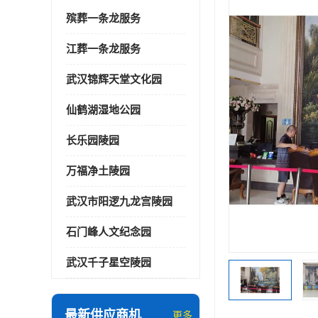
殡葬一条龙服务
江葬一条龙服务
武汉锦辉天堂文化园
仙鹤湖湿地公园
长乐园陵园
万福净土陵园
武汉市阳逻九龙宫陵园
石门峰人文纪念园
武汉千子星空陵园
最新供应商机
更多