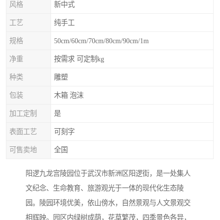
风格
新中式
工艺
纯手工
规格
50cm/60cm/70cm/80cm/90cm/1m
净重
按需求 可定制kg
种类
雕塑
包装
木箱 泡沫
加工定制
是
表面工艺
可刻字
可售卖地
全国
阳逻九龙宫陵园位于武汉市新洲区阳逻街，是一处集人
文纪念、生命教育、旅游观光于一体的现代化生态陵
园。陵园环境优美，依山傍水，自然景观与人文景观交
相辉映。园区内绿树成荫，花草繁茂，四季景色各异，