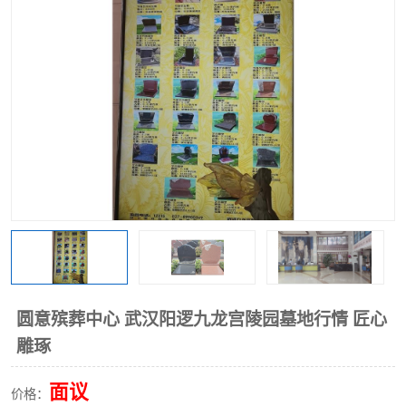
圆意殡葬中心 武汉阳逻九龙宫陵园墓地行情 匠心
雕琢
面议
价格：