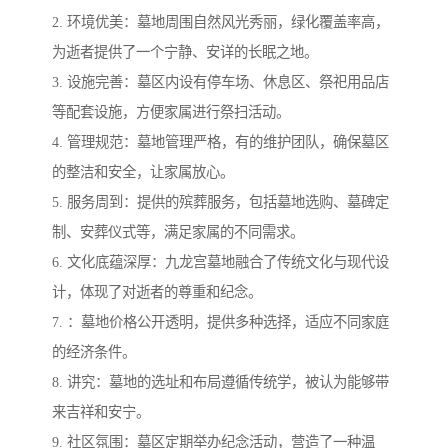
2. 环境优美：墓地周围自然风光秀丽，绿化覆盖率高，
为逝者提供了一个宁静、安详的长眠之地。
3. 设施完善：墓区内设有停车场、休息区、祭祀用品店
等配套设施，方便家属进行祭扫活动。
4. 管理规范：墓地管理严格，有的维护团队，确保墓区
的整洁和安全，让家属放心。
5. 服务周到：提供的殡葬服务，包括墓地选购、墓碑定
制、安葬仪式等，满足家属的不同需求。
6. 文化底蕴深厚：九龙宫墓地融合了传统文化与现代设
计，体现了对逝者的尊重和纪念。
7. ：墓地价格公开透明，提供多种选择，适应不同家庭
的经济条件。
8. 讲究：墓地的选址和布局遵循传统学，被认为能够带
来吉祥和安宁。
9. 社区氛围：墓区定期举办纪念活动，营造了一种温