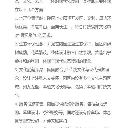
态、文化、艺术于一体的现代化陵园。其特点主要体现
在以下几个方面：
1. 地理位置优越：陵园地处阳逻开发区，交利，周边环
境优美，背靠青山，面向长江，，符合传统殡葬文化中
对“藏风聚气”的要求。
2. 生态环保理念：九龙宫陵园注重生态保护，园区内绿
树成荫，花草繁茂，整体设计融入自然景观，营造出宁
静祥和的氛围，体现了现代生态陵园的理念。
3. 文化底蕴深厚：陵园融合了*传统文化与现代殡葬理
念，设计上注重人文关怀，园区内设有多个文化主题区
域，如九龙壁、孝道文化长廊等，弘扬了孝道和传统文
化。
4. 服务设施完善：陵园提供的殡葬服务，包括墓地选
购、墓碑设计、祭祀服务等，同时还设有停车场、休息
区等配套设施，方便家属祭扫。