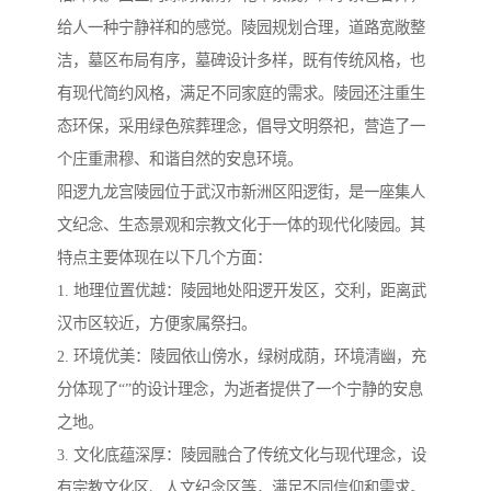
给人一种宁静祥和的感觉。陵园规划合理，道路宽敞整
洁，墓区布局有序，墓碑设计多样，既有传统风格，也
有现代简约风格，满足不同家庭的需求。陵园还注重生
态环保，采用绿色殡葬理念，倡导文明祭祀，营造了一
个庄重肃穆、和谐自然的安息环境。
阳逻九龙宫陵园位于武汉市新洲区阳逻街，是一座集人
文纪念、生态景观和宗教文化于一体的现代化陵园。其
特点主要体现在以下几个方面：
1. 地理位置优越：陵园地处阳逻开发区，交利，距离武
汉市区较近，方便家属祭扫。
2. 环境优美：陵园依山傍水，绿树成荫，环境清幽，充
分体现了“”的设计理念，为逝者提供了一个宁静的安息
之地。
3. 文化底蕴深厚：陵园融合了传统文化与现代理念，设
有宗教文化区、人文纪念区等，满足不同信仰和需求。