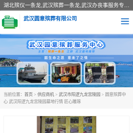
湖北殡仪一条龙,武汉殡葬一条龙,武汉办丧事服务专理红白佛事、病人临终关怀、医院或家中老人去世穿寿衣、灵车遗体接运、殡仪馆告别厅预约、办理火葬场手续、民俗丧事策划、遗体告别仪式、民俗礼仪服务、殡葬礼仪策划、陵园墓位导购、寺庙塔位择吉、往生功德策划、民俗功德策划、异地殡葬礼仪服务、异地骨灰接送返乡
武汉圆意殡葬有限公司
殡葬一条龙服务
江葬一条龙服务
武汉锦辉天堂文化园
仙鹤湖湿地公园
长乐园陵园
万福净土陵园
当前位置：
首页
>
供应商机
>
武汉市阳逻九龙宫陵园
> 圆意殡葬中
武汉市阳逻九龙宫陵园
石门峰人文纪念园
心 武汉阳逻九龙宫陵园墓地行情 匠心雕琢
武汉千子星空陵园