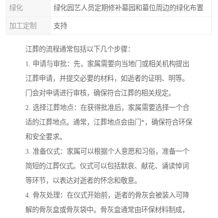
绿化
绿化园艺人员定期修补墓园和墓位周边的绿化布置
加工定制
支持
江葬的流程通常包括以下几个步骤：
1. 申请与审批：先，家属需要向当地门或相关机构提出
江葬申请，并提交必要的材料，如逝者的证明、明等。
门会对申请进行审核，确保符合江葬的相关规定。
2. 选择江葬地点：在获得批准后，家属需要选择一个合
适的江葬地点。通常，江葬地点会由门*，确保符合环保
和安全要求。
3. 准备仪式：家属可以根据个人意愿和习俗，准备一个
简短的江葬仪式。仪式可以包括默哀、献花、诵读悼词
等环节，以表达对逝者的怀念和敬意。
4. 骨灰处理：在仪式开始前，逝者的骨灰会被装入可降
解的骨灰盒或骨灰袋中。骨灰盒通常由环保材料制成，