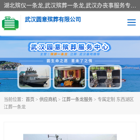
湖北殡仪一条龙,武汉殡葬一条龙,武汉办丧事服务专理红白佛事、病人临终关怀、医院或家中老人去世穿寿衣、灵车遗体接运、殡仪馆告别厅预约、办理火葬场手续、民俗丧事策划、遗体告别仪式、民俗礼仪服务、殡葬礼仪策划、陵园墓位导购、寺庙塔位择吉、往生功德策划、民俗功德策划、异地殡葬礼仪服务、异地骨灰接送返乡
武汉圆意殡葬有限公司
殡葬一条龙服务
江葬一条龙服务
武汉锦辉天堂文化园
仙鹤湖湿地公园
长乐园陵园
万福净土陵园
当前位置：
首页
>
供应商机
>
江葬一条龙服务
> 专属定制 东西湖区
武汉市阳逻九龙宫陵园
石门峰人文纪念园
江葬一条龙
武汉千子星空陵园