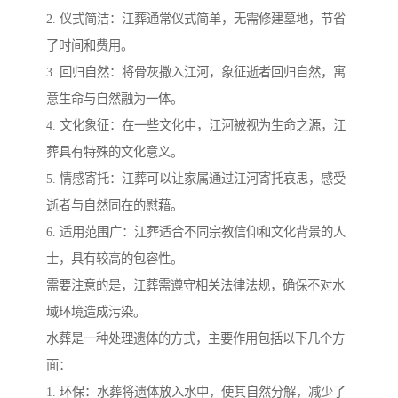
2. 仪式简洁：江葬通常仪式简单，无需修建墓地，节省
了时间和费用。
3. 回归自然：将骨灰撒入江河，象征逝者回归自然，寓
意生命与自然融为一体。
4. 文化象征：在一些文化中，江河被视为生命之源，江
葬具有特殊的文化意义。
5. 情感寄托：江葬可以让家属通过江河寄托哀思，感受
逝者与自然同在的慰藉。
6. 适用范围广：江葬适合不同宗教信仰和文化背景的人
士，具有较高的包容性。
需要注意的是，江葬需遵守相关法律法规，确保不对水
域环境造成污染。
水葬是一种处理遗体的方式，主要作用包括以下几个方
面：
1. 环保：水葬将遗体放入水中，使其自然分解，减少了