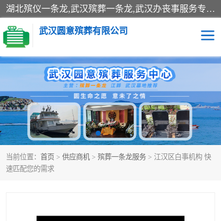
湖北殡仪一条龙,武汉殡葬一条龙,武汉办丧事服务专理红白佛事、病人临终关怀、医院或家中老人去世穿寿衣、灵车遗体接运、殡仪馆告别厅预约、办理火葬场手续、民俗丧事策划、遗体告别仪式、民俗礼仪服务、殡葬礼仪策划、陵园墓位导购、寺庙塔位择吉、往生功德策划、民俗功德策划、异地殡葬礼仪服务、异地骨灰接送返乡
武汉圆意殡葬有限公司
殡葬一条龙服务
江葬一条龙服务
武汉锦辉天堂文化园
仙鹤湖湿地公园
长乐园陵园
万福净土陵园
当前位置：
首页
>
供应商机
>
殡葬一条龙服务
> 江汉区白事机构 快
武汉市阳逻九龙宫陵园
石门峰人文纪念园
速匹配您的需求
武汉千子星空陵园