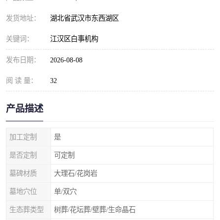
发货地址：
湖北省武汉市东西湖区
关键词：
江汉区白事机构
发布日期：
2026-08-08
阅 读 量：
32
产品描述
加工定制
是
是否定制
可定制
墓碑材质
大理石/花岗岩
墓地穴位
单/双穴
生态葬类型
树葬/花坛葬/壁葬/生命晶石