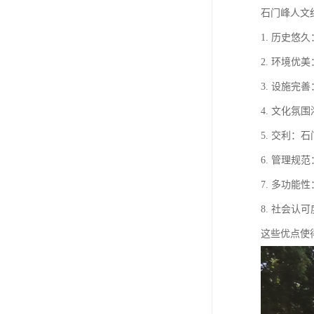
石门峰人文
1. 历史
2. 环境
3. 设施
4. 文化
5. 交利
6. 管理
7. 多功
8. 社会
这些优点使