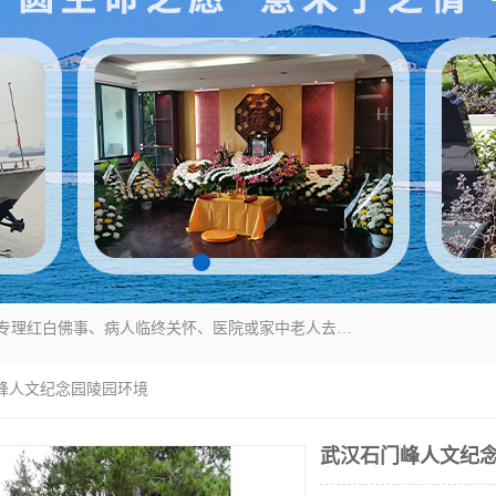
湖北殡仪一条龙,武汉殡葬一条龙,武汉办丧事服务专理红白佛事、病人临终关怀、医院或家中老人去世穿寿衣、灵车遗体接运、殡仪馆告别厅预约、办理火葬场手续、民俗丧事策划、遗体告别仪式、民俗礼仪服务、殡葬礼仪策划、陵园墓位导购、寺庙塔位择吉、往生功德策划、民俗功德策划、异地殡葬礼仪服务、异地骨灰接送返乡
门峰人文纪念园陵园环境
武汉石门峰人文纪