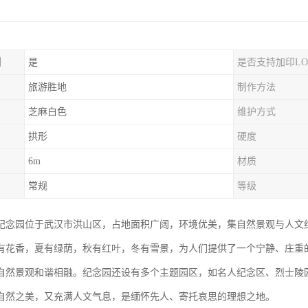
制
是
是否支持加印LO
旅游胜地
制作方法
芝麻白色
维护方式
拱形
硬度
6m
材质
常规
等级
纪念园位于武汉市洪山区，占地面积广阔，环境优美，集自然景观与人文
有花香，夏有绿荫，秋有红叶，冬有雪景，为人们提供了一个宁静、庄重
自然景观和谐相融。纪念园还设有多个主题园区，如名人纪念区、烈士陵
自然之美，又充满人文气息，是缅怀先人、寄托哀思的理想之地。