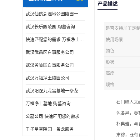
产品描述
武汉仙鹤湖湿地公园陵园一条龙服务
武汉长乐园陵园 购墓咨询
是否支持加工定
快速匹配您的需求 万福净土墓地流程
使用场景
颜色
武汉武昌区白事服务公司
形状
武汉黄陂区白事服务公司
高度
武汉万福净土陵园公司
规格
武汉阳逻九龙宫墓地一条龙
石门峰人文
万福净土墓地 购墓咨询
色各异，春
公墓公司 快速匹配您的需求
朴典雅，与
千子星空陵园一条龙服务
肃穆，既有