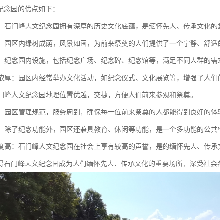
纪念园的优点如下：
悠久：石门峰人文纪念园拥有深厚的历史文化底蕴，是缅怀先人、传承文化的
优美：园区内绿树成荫，风景如画，为前来祭奠的人们提供了一个宁静、舒适
完善：纪念园内设施，包括纪念广场、纪念碑、纪念馆等，满足不同人群的需
氛围浓厚：园区内经常举办文化活动，如纪念仪式、文化展览等，增强了人
：石门峰人文纪念园地理位置优越，交捷，方便人们前来参观和祭奠。
规范：园区管理规范，服务周到，确保每一位前来祭奠的人都能得到良好的体
能性：除了纪念功能外，园区还兼具教育、休闲等功能，是一个多功能的公共
认可度高：石门峰人文纪念园在社会上享有较高的声誉，是的缅怀先人、传承
得石门峰人文纪念园成为人们缅怀先人、传承文化的重要场所，深受社会各