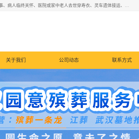
湖北殡仪一条龙,武汉殡葬一条龙,武汉办丧事服务专理红白佛事、病人临终关怀、医院或家中老人去世穿寿衣、灵车遗体接运、殡仪馆告别厅预约、办理火葬场手续、民俗丧事策划、遗体告别仪式、民俗礼仪服务、殡葬礼仪策划、陵园墓位导购、寺庙塔位择吉、往生功德策划、民俗功德策划、异地殡葬礼仪服务、异地骨灰接送返乡
关于我们
公司动态
联系方式